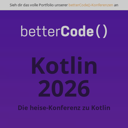
Sieh dir das volle Portfolio unserer
betterCode()-Konferenzen
an
Kotlin
2026
Die heise-Konferenz zu Kotlin