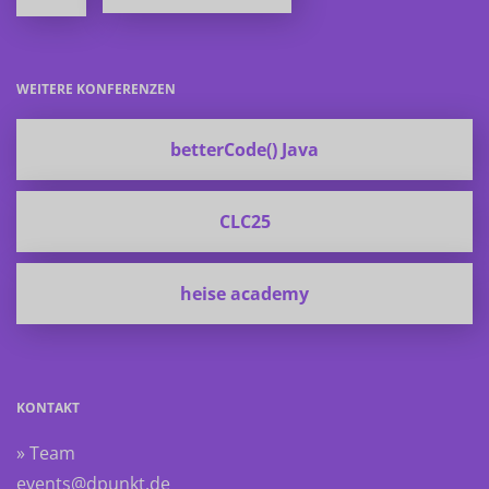
WEITERE KONFERENZEN
betterCode() Java
CLC25
heise academy
KONTAKT
» Team
events@dpunkt.de